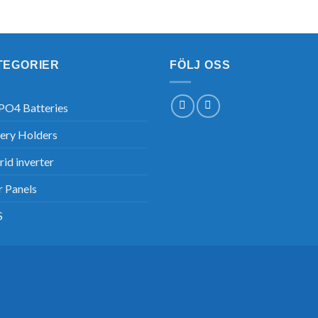
TEGORIER
FÖLJ OSS
PO4 Batteries
ery Holders
id inverter
r Panels
S