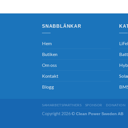
SNABBLÄNKAR
KA
Hem
LiFe
Butiken
Batt
Om oss
Hybr
Kontakt
Sola
Blogg
BM
SAMARBETSPARTNERS
SPONSOR
DONATION
Copyright 2026 ©
Clean Power Sweden AB