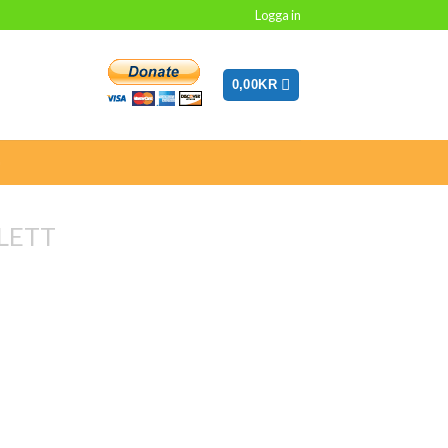
Logga in
0,00
KR
G
LETT