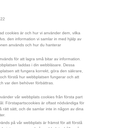
022
ad cookies är och hur vi använder dem, vilka
dvs. den information vi samlar in med hjälp av
ionen används och hur du hanterar
nvänds för att lagra små bitar av information.
bbplatsen laddas i din webbläsare. Dessa
bplatsen att fungera korrekt, göra den säkrare,
och förstå hur webbplatsen fungerar och att
h var den behöver förbättras.
nvänder vår webbplats cookies från första part
mål. Förstapartscookies är oftast nödvändiga för
 rätt sätt, och de samlar inte in någon av dina
ter.
nds på vår webbplats är främst för att förstå