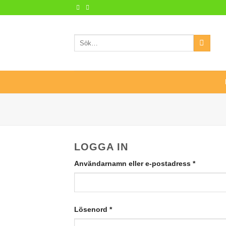
Skip
to
content
Sök
efter:
LOGGA IN
Användarnamn eller e-postadress
*
Lösenord
*