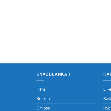
SNABBLÄNKAR
KA
Hem
LiFe
Butiken
Batt
Om oss
Hybr