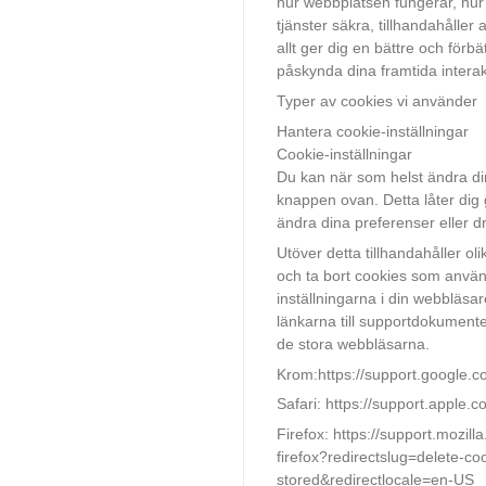
hur webbplatsen fungerar, hur
tjänster säkra, tillhandahåller
allt ger dig en bättre och förbä
påskynda dina framtida intera
Typer av cookies vi använder
Hantera cookie-inställningar
Cookie-inställningar
Du kan när som helst ändra di
knappen ovan. Detta låter dig g
ändra dina preferenser eller dr
Utöver detta tillhandahåller ol
och ta bort cookies som anvä
inställningarna i din webbläsar
länkarna till supportdokumente
de stora webbläsarna.
Krom:https://support.google.
Safari: https://support.apple.
Firefox: https://support.mozil
firefox?redirectslug=delete-c
stored&redirectlocale=en-US