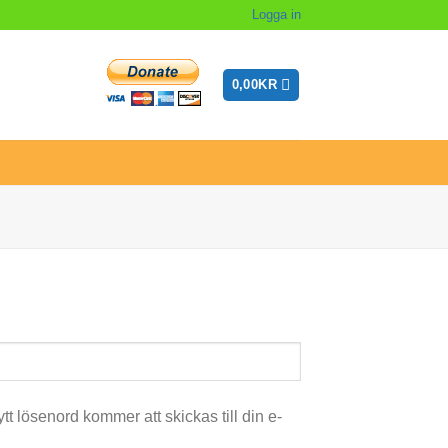
Logga in
0,00
KR
G
nytt lösenord kommer att skickas till din e-