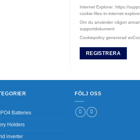
Internet Explorer: https://sup
cookie-files-in-internet-expl
Om du använder någon annan w
supportdokument.
Cookiepolicy genererad avCoo
REGISTRERA
TEGORIER
FÖLJ OSS
PO4 Batteries
ery Holders
id inverter