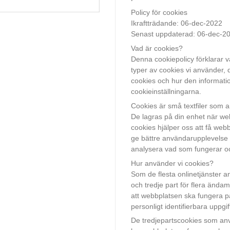
Policy för cookies
Ikraftträdande: 06-dec-2022
Senast uppdaterad: 06-dec-2
Vad är cookies?
Denna cookiepolicy förklarar v
typer av cookies vi använder, 
cookies och hur den informat
cookieinställningarna.
Cookies är små textfiler som a
De lagras på din enhet när we
cookies hjälper oss att få web
ge bättre användarupplevelse 
analysera vad som fungerar oc
Hur använder vi cookies?
Som de flesta onlinetjänster a
och tredje part för flera ända
att webbplatsen ska fungera på
personligt identifierbara uppgif
De tredjepartscookies som anvä