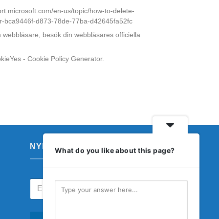
port.microsoft.com/en-us/topic/how-to-delete-
orer-bca9446f-d873-78de-77ba-d42645fa52fc
ebbläsare, besök din webbläsares officiella
kieYes - Cookie Policy Generator.
NYHETSBREV
What do you like about this page?
E
E
m
m
a
a
i
i
l