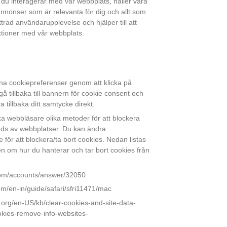
 du interagerar med vår webbplats, håller våra
 annonser som är relevanta för dig och allt som
ttrad användarupplevelse och hjälper till att
ktioner med vår webbplats.
na cookiepreferenser genom att klicka på
å tillbaka till bannern för cookie consent och
a tillbaka ditt samtycke direkt.
ika webbläsare olika metoder för att blockera
nds av webbplatser. Du kan ändra
e för att blockera/ta bort cookies. Nedan listas
n om hur du hanterar och tar bort cookies från
com/accounts/answer/32050
com/en-in/guide/safari/sfri11471/mac
la.org/en-US/kb/clear-cookies-and-site-data-
ookies-remove-info-websites-