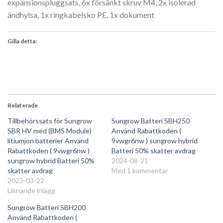
expansionspluggsats, 6x försänkt skruv M4, 2x isolerad
ändhylsa, 1x ringkabelsko PE, 1x dokument
Gilla detta:
Relaterade
Tillbehörssats för Sungrow
Sungrow Batteri SBH250
SBR HV med (BMS Module)
Använd Rabattkoden (
litiumjon batterier Använd
9vwgr6nw ) sungrow hybrid
Rabattkoden ( 9vwgr6nw )
Batteri 50% skatter avdrag
sungrow hybrid Batteri 50%
2024-08-21
skatter avdrag
Med 1 kommentar
2023-03-22
Liknande inlägg
Sungrow Batteri SBH200
Använd Rabattkoden (