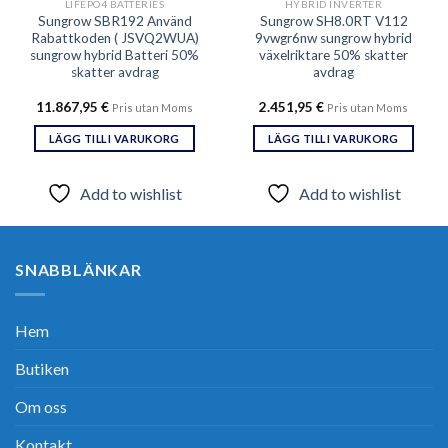
LIFEPO4 BATTERIES
HYBRID INVERTER
Sungrow SBR192 Använd
Sungrow SH8.0RT V112
Rabattkoden ( JSVQ2WUA)
9vwgr6nw sungrow hybrid
sungrow hybrid Batteri 50%
växelriktare 50% skatter
skatter avdrag
avdrag
11.867,95
€
2.451,95
€
Pris utan Moms
Pris utan Moms
LÄGG TILL I VARUKORG
LÄGG TILL I VARUKORG
Add to wishlist
Add to wishlist
SNABBLÄNKAR
Hem
Butiken
Om oss
Kontakt