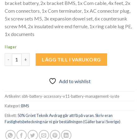
bracket battery, 2x bracket BMS, 1x Com cable, 4x feet, 2x
Com connectors, 1x Com terminator, 1x AC connector plug,
5x screw sets M5, 3x expansion dowel set, 6x countersunk
screw M4, 2x insulated wire end ferrule, 1x ring cable lug PE,
1x documents
I lager
SBH BATTERITILLBEHÖR V11 batterihanteringssystem Använd Ra
LÄGG TILL I VARUKORG
Add to wishlist
Artikelnr:
sbh-battery-accessory-v11-battery-management-syste
Kategori:
BMS
Etikett:
50% Grönt Teknik Avdrag går att få på varan. Skriv eran
Fastighetsbeteckning när ni gör beställningen (Gäller bara i Sverige)