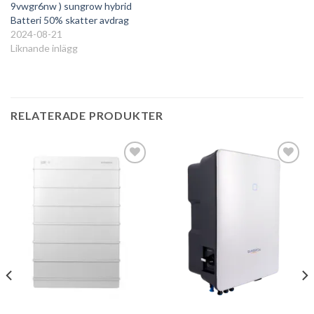
9vwgr6nw ) sungrow hybrid
Batteri 50% skatter avdrag
2024-08-21
Liknande inlägg
RELATERADE PRODUKTER
Add to
Add to
wishlist
wishlist