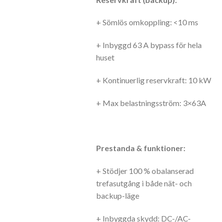
+ Sömlös omkoppling: <10 ms
+ Inbyggd 63 A bypass för hela
huset
+ Kontinuerlig reservkraft: 10 kW
+ Max belastningsström: 3×63A
Prestanda & funktioner:
+ Stödjer 100 % obalanserad
trefasutgång i både nät- och
backup-läge
+ Inbyggda skydd: DC-/AC-