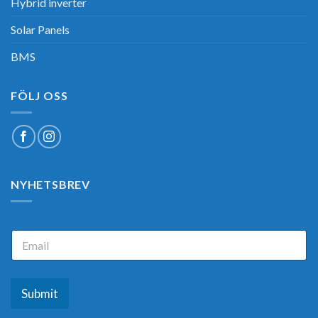
Hybrid inverter
Solar Panels
BMS
FÖLJ OSS
NYHETSBREV
E
E
m
m
a
a
i
i
l
l
Submit
*