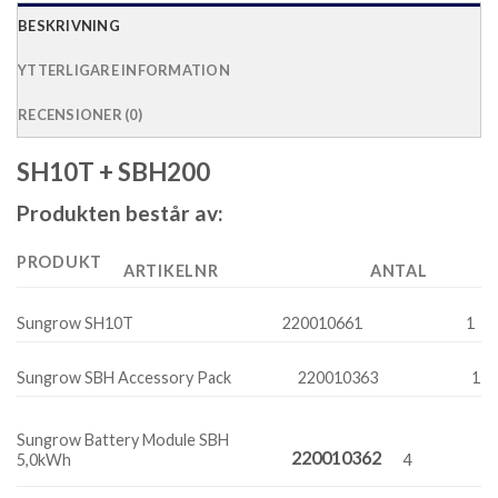
BESKRIVNING
YTTERLIGARE INFORMATION
RECENSIONER (0)
SH10T + SBH200
Produkten består av:
PRODUKT
ARTIKELNR
ANTAL
Sungrow SH10T
220010661
1
Sungrow SBH Accessory Pack
220010363
1
Sungrow Battery Module SBH
220010362
5,0kWh
4