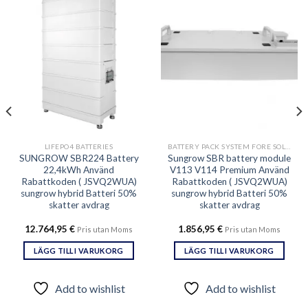
Add to
Add to
wishlist
wishlist
LIFEPO4 BATTERIES
BATTERY PACK SYSTEM FORE SOLAR ENERGY STORAGE
SUNGROW SBR224 Battery
Sungrow SBR battery module
22,4kWh Använd
V113 V114 Premium Använd
Rabattkoden ( JSVQ2WUA)
Rabattkoden ( JSVQ2WUA)
sungrow hybrid Batteri 50%
sungrow hybrid Batteri 50%
skatter avdrag
skatter avdrag
12.764,95
€
1.856,95
€
Pris utan Moms
Pris utan Moms
LÄGG TILL I VARUKORG
LÄGG TILL I VARUKORG
Add to wishlist
Add to wishlist