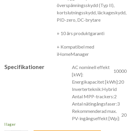
överspänningsskydd (Typ II),
kortslutningsskydd, läckageskydd,
PID-zero, DC-brytare
+ 10 års produktgaranti
+ Kompatibel med
iHomeManager
Specifikationer
AC nominell effekt
10000
[kW]:
Energikapacitet [kWh]:
20
Inverterteknik:
Hybrid
Antal MPP-trackers:
2
Antal nätingångsfaser:
3
Rekommenderad max.
20
PV-ingångseffekt [Wp]:
I lager