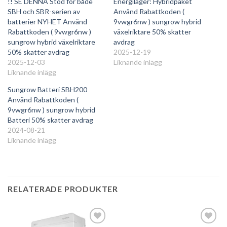
!! SE DENNA Stöd för både
Energilager: Hybridpaket
SBH och SBR-serien av
Använd Rabattkoden (
batterier NYHET Använd
9vwgr6nw ) sungrow hybrid
Rabattkoden ( 9vwgr6nw )
växelriktare 50% skatter
sungrow hybrid växelriktare
avdrag
50% skatter avdrag
2025-12-19
2025-12-03
Liknande inlägg
Liknande inlägg
Sungrow Batteri SBH200
Använd Rabattkoden (
9vwgr6nw ) sungrow hybrid
Batteri 50% skatter avdrag
2024-08-21
Liknande inlägg
RELATERADE PRODUKTER