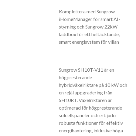
Komplettera med Sungrow
iHomeManager för smart AI-
styrning och Sungrow 22kW
laddbox för ett heltäcktande,
smart energisystem för villan
Sungrow SH10T-V11 är en
högpresterande
hybridväxelriktare på 10 kW och
en rejäl uppgradering från
SH10RT. Växelriktaren är
optimerad för högpresterande
solcellspaneler och erbjuder
robusta funktioner för effektiv
energihantering, inklusive höga