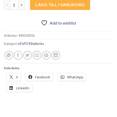
SH10T + SBH200 Energilager: Hybridpaket Använd Rabattkoden 
LÄGG TILL I VARUKORG
Add to wishlist
Artikelnr:
440020056
Kategori:
LiFePO4 Batteries
Dela detta:
X
Facebook
WhatsApp
LinkedIn