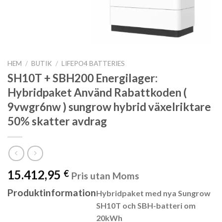
HEM
/
BUTIK
/
LIFEPO4 BATTERIES
SH10T + SBH200 Energilager:
Hybridpaket Använd Rabattkoden (
9vwgr6nw ) sungrow hybrid växelriktare
50% skatter avdrag
15.412,95
€
Pris utan Moms
Produktinformation
Hybridpaket med nya Sungrow
SH10T och SBH-batteri om
20kWh