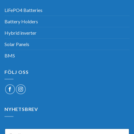
LiFePO4 Batteries
Battery Holders
Hybrid inverter
Solar Panels
BMS
FÖLJ OSS
NYHETSBREV
E
E
m