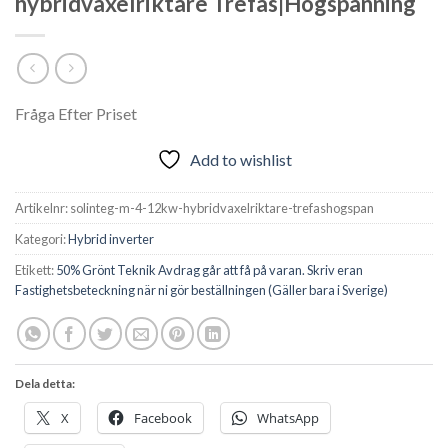
hybridväxelriktare Trefas|Högspänning
Fråga Efter Priset
Add to wishlist
Artikelnr:
solinteg-m-4-12kw-hybridvaxelriktare-trefashogspan
Kategori:
Hybrid inverter
Etikett:
50% Grönt Teknik Avdrag går att få på varan. Skriv eran
Fastighetsbeteckning när ni gör beställningen (Gäller bara i Sverige)
Dela detta:
X
Facebook
WhatsApp