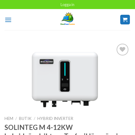
Skip
Logga in
to
content
Add to
wishlist
HEM
/
BUTIK
/
HYBRID INVERTER
SOLINTEG M 4-12KW