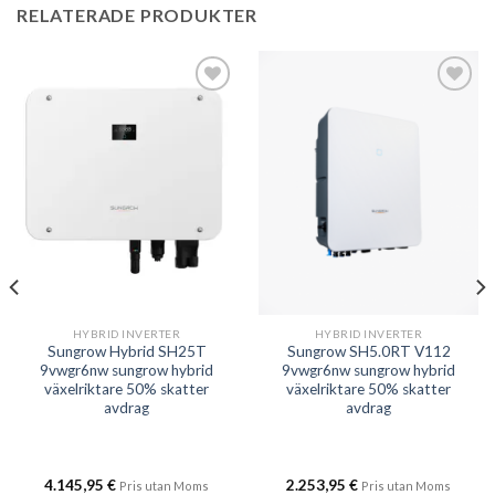
RELATERADE PRODUKTER
Add to
Add to
wishlist
wishlist
HYBRID INVERTER
HYBRID INVERTER
Sungrow Hybrid SH25T
Sungrow SH5.0RT V112
9vwgr6nw sungrow hybrid
9vwgr6nw sungrow hybrid
växelriktare 50% skatter
växelriktare 50% skatter
avdrag
avdrag
4.145,95
€
2.253,95
€
Pris utan Moms
Pris utan Moms