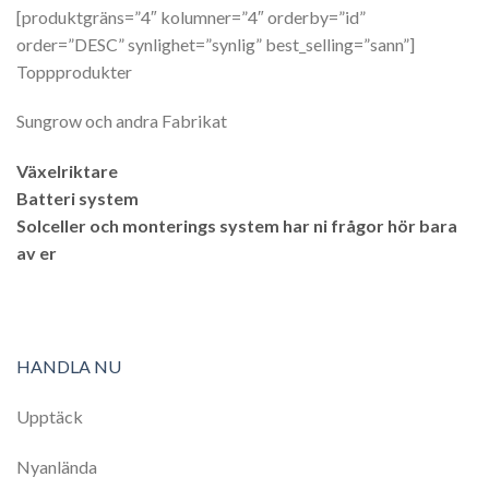
[produktgräns=”4″ kolumner=”4″ orderby=”id”
order=”DESC” synlighet=”synlig” best_selling=”sann”]
Toppprodukter
Sungrow och andra Fabrikat
Växelriktare
Batteri system
Solceller och monterings system har ni frågor hör bara
av er
HANDLA NU
Upptäck
Nyanlända