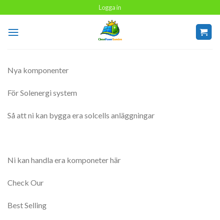
Skip
Logga in
to
content
Nya komponenter
För Solenergi system
Så att ni kan bygga era solcells anläggningar
Ni kan handla era komponeter här
Check Our
Best Selling