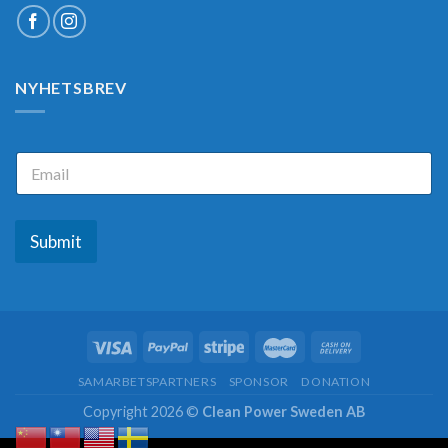
NYHETSBREV
E
E
m
m
a
a
i
i
l
l
Submit
*
SAMARBETSPARTNERS
SPONSOR
DONATION
Copyright 2026 ©
Clean Power Sweden AB