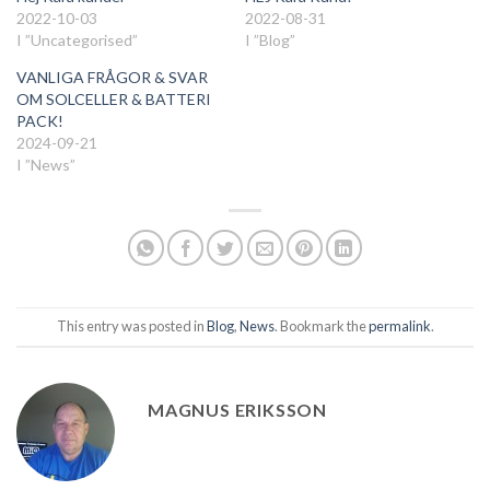
2022-10-03
2022-08-31
I ”Uncategorised”
I ”Blog”
VANLIGA FRÅGOR & SVAR
OM SOLCELLER & BATTERI
PACK!
2024-09-21
I ”News”
This entry was posted in
Blog
,
News
. Bookmark the
permalink
.
MAGNUS ERIKSSON