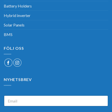
Battery Holders
Hybrid inverter
Solar Panels
BMS
FÖLJ OSS
NYHETSBREV
E
E
m
m
a
a
i
i