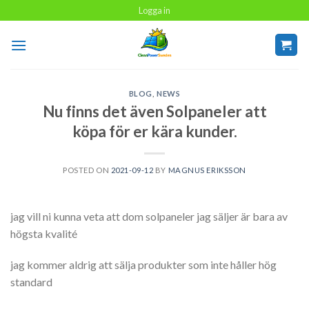
Skip
Logga in
to
content
BLOG
,
NEWS
Nu finns det även Solpaneler att
köpa för er kära kunder.
POSTED ON
2021-09-12
BY
MAGNUS ERIKSSON
jag vill ni kunna veta att dom solpaneler jag säljer är bara av
högsta kvalité
jag kommer aldrig att sälja produkter som inte håller hög
standard