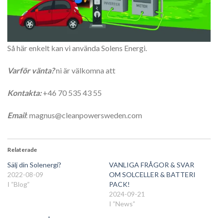
Så här enkelt kan vi använda Solens Energi.
Varför vänta?
ni är välkomna att
Kontakta:
+46 70 535 43 55
Email
: magnus@cleanpowersweden.com
Relaterade
Sälj din Solenergi?
VANLIGA FRÅGOR & SVAR
2022-08-09
OM SOLCELLER & BATTERI
I ”Blog”
PACK!
2024-09-21
I ”News”