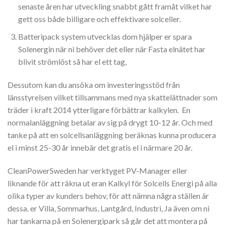
senaste åren har utveckling snabbt gått framåt vilket har
gett oss både billigare och effektivare solceller.
Batteripack system utvecklas dom hjälper er spara
Solenergin när ni behöver det eller när Fasta elnätet har
blivit strömlöst så har el ett tag,
Dessutom kan du ansöka om investeringsstöd från
länsstyrelsen vilket tillsammans med nya skattelättnader som
träder i kraft 2014 ytterligare förbättrar kalkylen. En
normalanläggning betalar av sig på drygt 10-12 år. Och med
tanke på att en solcellsanläggning beräknas kunna producera
el i minst 25-30 år innebär det gratis el i närmare 20 år.
CleanPowerSweden har verktyget PV-Manager eller
liknande för att räkna ut eran Kalkyl för Solcells Energi på alla
olika typer av kunders behov, för att nämna några ställen är
dessa. er Villa, Sommarhus, Lantgård, Industri, Ja även om ni
har tankarna på en Solenergipark så går det att montera på