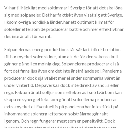
Vi har tillräckligt med soltimmar i Sverige för att det ska löna
sig med solpaneler. Det har faktiskt även visat sig att Sverige,
liksom övriga nordiska länder, har ett optimalt klimat för
solceller eftersom de producerar bättre och mer effektivt när
det inte är allt för varmt.
Solpanelernas energiproduktion står såklart i direkt relation
till hur mycket solen skiner, utan att de för den sakens skull
går ner på noll en molnig dag. Solpanelerna producerar el så
fort det finns ljus även om det inte är strålande sol. Panelerna
producerar dock självfallet mer el under sommarhalvåret än
under vintertid. De påverkas dock inte direkt av snö, is eller
regn. Faktum är att solljus som reflekteras i snö tvärt om kan
skapa en synergieffekt som gör att solcellerna producerar
extra mycket el. Eventuell is på panelerna har inte effekt på
inkommande solenergi eftersom solstrålarna går rakt
igenom. Och regn fungerar mest som en paneltvätt. Dock
innebär ju regn ofta mulet väder vilket såklart betyder att