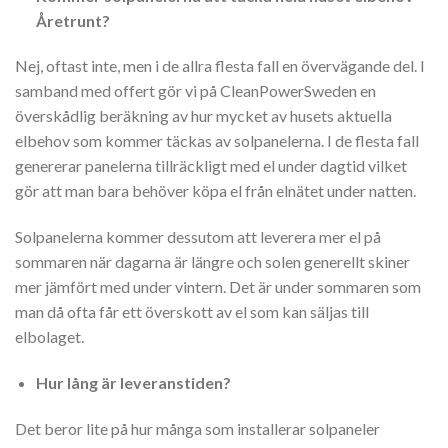
Åretrunt?
Nej, oftast inte, men i de allra flesta fall en övervägande del. I
samband med offert gör vi på CleanPowerSweden en
överskådlig beräkning av hur mycket av husets aktuella
elbehov som kommer täckas av solpanelerna. I de flesta fall
genererar panelerna tillräckligt med el under dagtid vilket
gör att man bara behöver köpa el från elnätet under natten.
Solpanelerna kommer dessutom att leverera mer el på
sommaren när dagarna är längre och solen generellt skiner
mer jämfört med under vintern. Det är under sommaren som
man då ofta får ett överskott av el som kan säljas till
elbolaget.
Hur lång är leveranstiden?
Det beror lite på hur många som installerar solpaneler