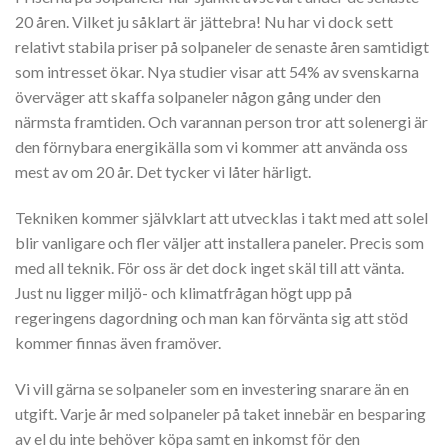
20 åren. Vilket ju såklart är jättebra! Nu har vi dock sett
relativt stabila priser på solpaneler de senaste åren samtidigt
som intresset ökar. Nya studier visar att 54% av svenskarna
överväger att skaffa solpaneler någon gång under den
närmsta framtiden. Och varannan person tror att solenergi är
den förnybara energikälla som vi kommer att använda oss
mest av om 20 år. Det tycker vi låter härligt.
Tekniken kommer självklart att utvecklas i takt med att solel
blir vanligare och fler väljer att installera paneler. Precis som
med all teknik. För oss är det dock inget skäl till att vänta.
Just nu ligger miljö- och klimatfrågan högt upp på
regeringens dagordning och man kan förvänta sig att stöd
kommer finnas även framöver.
Vi vill gärna se solpaneler som en investering snarare än en
utgift. Varje år med solpaneler på taket innebär en besparing
av el du inte behöver köpa samt en inkomst för den