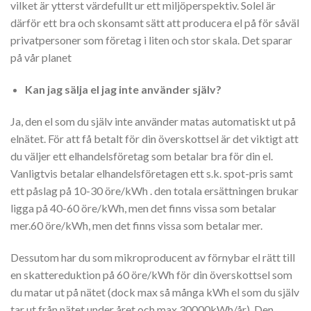
vilket är ytterst värdefullt ur ett miljöperspektiv. Solel är
därför ett bra och skonsamt sätt att producera el på för såväl
privatpersoner som företag i liten och stor skala. Det sparar
på vår planet
Kan jag sälja el jag inte använder själv?
Ja, den el som du själv inte använder matas automatiskt ut på
elnätet. För att få betalt för din överskottsel är det viktigt att
du väljer ett elhandelsföretag som betalar bra för din el.
Vanligtvis betalar elhandelsföretagen ett s.k. spot-pris samt
ett påslag på 10-30 öre/kWh . den totala ersättningen brukar
ligga på 40-60 öre/kWh, men det finns vissa som betalar
mer.60 öre/kWh, men det finns vissa som betalar mer.
Dessutom har du som mikroproducent av förnybar el rätt till
en skattereduktion på 60 öre/kWh för din överskottsel som
du matar ut på nätet (dock max så många kWh el som du själv
tar ut från nätet under året och max 30000kWh/år). Den