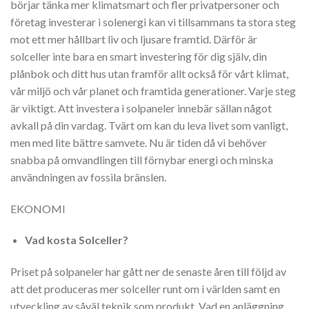
börjar tänka mer klimatsmart och fler privatpersoner och
företag investerar i solenergi kan vi tillsammans ta stora steg
mot ett mer hållbart liv och ljusare framtid. Därför är
solceller inte bara en smart investering för dig själv, din
plånbok och ditt hus utan framför allt också för vårt klimat,
vår miljö och vår planet och framtida generationer. Varje steg
är viktigt. Att investera i solpaneler innebär sällan något
avkall på din vardag. Tvärt om kan du leva livet som vanligt,
men med lite bättre samvete. Nu är tiden då vi behöver
snabba på omvandlingen till förnybar energi och minska
användningen av fossila bränslen.
EKONOMI
Vad kosta Solceller?
Priset på solpaneler har gått ner de senaste åren till följd av
att det produceras mer solceller runt om i världen samt en
utveckling av såväl teknik som produkt. Vad en anläggning