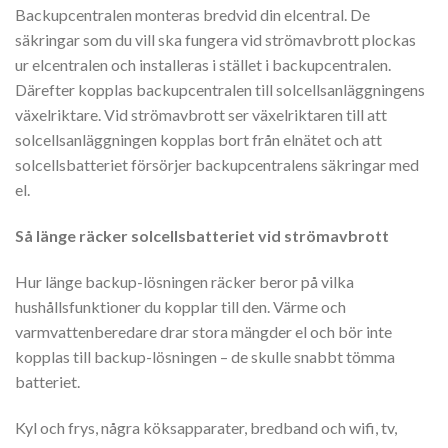
Backupcentralen monteras bredvid din elcentral. De
säkringar som du vill ska fungera vid strömavbrott plockas
ur elcentralen och installeras i stället i backupcentralen.
Därefter kopplas backupcentralen till solcellsanläggningens
växelriktare. Vid strömavbrott ser växelriktaren till att
solcellsanläggningen kopplas bort från elnätet och att
solcellsbatteriet försörjer backupcentralens säkringar med
el.
Så länge räcker solcellsbatteriet vid strömavbrott
Hur länge backup-lösningen räcker beror på vilka
hushållsfunktioner du kopplar till den. Värme och
varmvattenberedare drar stora mängder el och bör inte
kopplas till backup-lösningen – de skulle snabbt tömma
batteriet.
Kyl och frys, några köksapparater, bredband och wifi, tv,