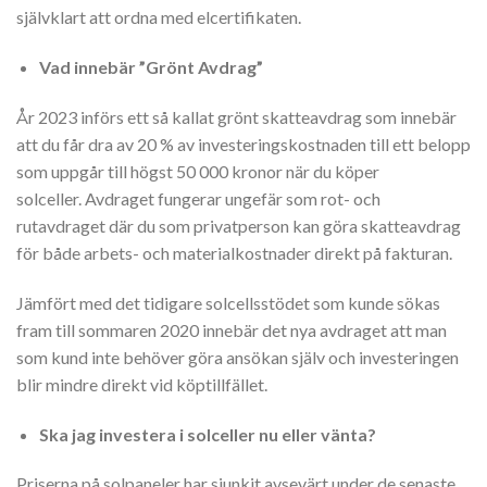
självklart att ordna med elcertifikaten.
Vad innebär ”Grönt Avdrag”
År 2023 införs ett så kallat grönt skatteavdrag som innebär
att du får dra av 20 % av investeringskostnaden till ett belopp
som uppgår till högst 50 000 kronor när du köper
solceller. Avdraget fungerar ungefär som rot- och
rutavdraget där du som privatperson kan göra skatteavdrag
för både arbets- och materialkostnader direkt på fakturan.
Jämfört med det tidigare solcellsstödet som kunde sökas
fram till sommaren 2020 innebär det nya avdraget att man
som kund inte behöver göra ansökan själv och investeringen
blir mindre direkt vid köptillfället.
Ska jag investera i solceller nu eller vänta?
Priserna på solpaneler har sjunkit avsevärt under de senaste