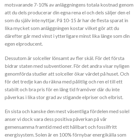
motsvarande 7-10% av anläggningens totala kostnad genom
att du dels producerar din egna rena el och dels säljer den el
som du själv inte nyttjar. På 10-15 år har de flesta sparat in
lika mycket som anläggningen kostar vilket gör att du
därefter går med vinst i ytterligare minst lika länge som din
egen elproducent.
Dessutom är solceller lönsamt av fler skäl. För det första
bidrar staten med subventioner. För det andra visar nyligen
genomförda studier att solceller ökar värdet på huset. Och
för det tredje kan du räkna med pålitlig och ren el till ett
stabilt och bra pris för en lång tid framöver där du inte
påverkas i lika stor grad av stigande elpriser och elbrist.
En sista och kanske den mest väsentliga fördelen med solel
anser vi dock vara dess positiva påverkan på vår
gemensamma framtid med ett hållbart och fossilfritt
energisystem. Solen är en 100% förnybar energikälla som