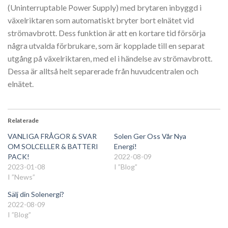
(Uninterruptable Power Supply) med brytaren inbyggd i
växelriktaren som automatiskt bryter bort elnätet vid
strömavbrott. Dess funktion är att en kortare tid försörja
några utvalda förbrukare, som är kopplade till en separat
utgång på växelriktaren, med el i händelse av strömavbrott.
Dessa är alltså helt separerade från huvudcentralen och
elnätet.
Relaterade
VANLIGA FRÅGOR & SVAR
Solen Ger Oss Vår Nya
OM SOLCELLER & BATTERI
Energi!
PACK!
2022-08-09
2023-01-08
I ”Blog”
I ”News”
Sälj din Solenergi?
2022-08-09
I ”Blog”