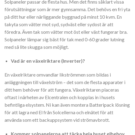
Solpaneler passar de flesta hus. Men det finns såklart vissa
förutsättningar som är mer gynnsamma. Det behövs en fri yta
på ditt hur eller närliggande byggnad på minst 10 kvm. En
takyta som vätter mot syd, sydväst eller sydost är att
föredra. Även tak som vätter mot öst eller väst fungerar bra.
Solpaneler lämpar sig bäst för tak med 0-60 grader lutning
med så lite skugga som möjligt.
Vad är en växelriktare (Inverter)?
En växelriktare omvandlar likströmmen som bildas i
anläggningen till växelström – det som de flesta apparater i
ditt hem behöver för att fungera. Växelriktaren placeras
oftast i närheten av Elcentralen och kopplas in i husets
befintliga elsystem. Ni kan även montera Batteripack lösning
för att lagra ned El från Solcellerna och elnätet för att
använda som ett backuppsystem vid strömavbrott.
Kommer
solpanelerna att täcka hela huset elbehov