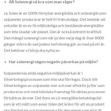
ÄR Solenergi så bra som man säger?
Ja. Solen är en 100% förnybar energikälla och solenergin som
solpaneler producerar är helt fri från utsläpp. Det innebär att
solceller är en av få miljövänliga och bestående energikällor
som inte skadar vår planet. Den är också extremt kraftfull.
Den mängd solenergi som når jorden varje dag är över 8000
gånger större än vad jodens befolkning gör av med på ett år.
Det behöver vi börja dra nytta av.
Har solenergi någon negativ påverkan på miljön?
Solpanelernas enda negativa miljöpåverkan är i
tillverkningsprocessen som inte ska förringas. Dock blir
tillverkningen av solpaneler mer och mer effektiv ju fler som
produceras och med tekniska framsteg förväntas processen
förbättras än mer. Det finns en s.k energiåterbetalningstid
som är ett mått som avser tiden det krävs för att en produkt
ska återbetala och kompensera för den energi som gick åt