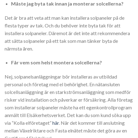
Måste jag byta tak innan ja monterar solcellerna?
Det är bra att veta att man kan installera solpaneler på de
flesta typer av tak. Och du behöver inte byta tak för att
installera solpaneler. Däremot är det inte att rekommendera
att sätta solpaneler på ett tak som man tänker byta de
närmsta åren.
Får vem som helst montera solcellerna?
Nej, solpanelsanläggningar bör installeras av utbildad
personal och företag med el behörighet. En nätansluten
solcellsanläggning är en starkströmsanläggning som medför
risker vid installation och påverkar er försäkring. Alla företag
som installerar solpaneler måste ha ett egenkontrollprogram
anmält till Elsäkerhetsverket. Det kan du som kund söka upp
via “Kolla elföretaget”
här
. När det kommer till anslutning
mellan Växelriktare och Fasta elnätet måste det göra av en