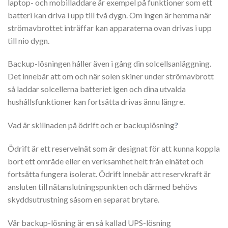
laptop- och mobilladdare är exempel på funktioner som ett
batteri kan driva i upp till två dygn. Om ingen är hemma när
strömavbrottet inträffar kan apparaterna ovan drivas i upp
till nio dygn.
Backup-lösningen håller även i gång din solcellsanläggning.
Det innebär att om och när solen skiner under strömavbrott
så laddar solcellerna batteriet igen och dina utvalda
hushållsfunktioner kan fortsätta drivas ännu längre.
Vad är skillnaden på ödrift och er backuplösning
?
Ödrift är ett reservelnät som är designat för att kunna koppla
bort ett område eller en verksamhet helt från elnätet och
fortsätta fungera isolerat. Ödrift innebär att reservkraft är
ansluten till nätanslutningspunkten och därmed behövs
skyddsutrustning såsom en separat brytare.
Vår backup-lösning är en så kallad UPS-lösning