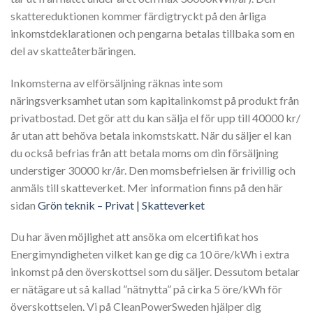
skattereduktionen kommer färdigtryckt på den årliga
inkomstdeklarationen och pengarna betalas tillbaka som en
del av skatteåterbäringen.
Inkomsterna av elförsäljning räknas inte som
näringsverksamhet utan som kapitalinkomst på produkt från
privatbostad. Det gör att du kan sälja el för upp till 40000 kr/
år utan att behöva betala inkomstskatt. När du säljer el kan
du också befrias från att betala moms om din försäljning
understiger 30000 kr/år. Den momsbefrielsen är frivillig och
anmäls till skatteverket. Mer information finns på den här
sidan
Grön teknik – Privat | Skatteverket
Du har även möjlighet att ansöka om elcertifikat hos
Energimyndigheten vilket kan ge dig ca 10 öre/kWh i extra
inkomst på den överskottsel som du säljer. Dessutom betalar
er nätägare ut så kallad ”nätnytta” på cirka 5 öre/kWh för
överskottselen. Vi på CleanPowerSweden hjälper dig